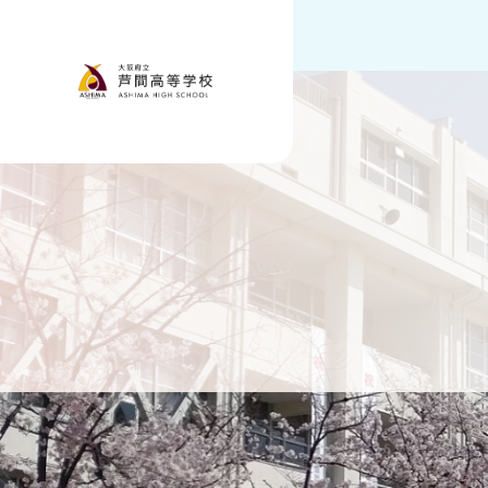
大阪府立 芦間
›
›
ホーム
お知らせ
令和8年度 同窓会総会 の予定を更新し
令和8年度 同窓会総会 の