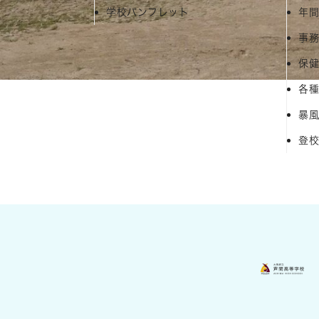
学校パンフレット
年
事
保
各種
暴
登