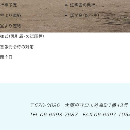
間行事予定
証明書の発行
務室より連絡
奨学金（既卒生）
健室より連絡
様式（忌引届・欠試届等）
風警報発令時の対応
校閉庁日
〒570-0096 大阪府守口市外島町1番43号
大阪府立 芦間高等学校
TEL.06-6993-7687 FAX.06-6997-105