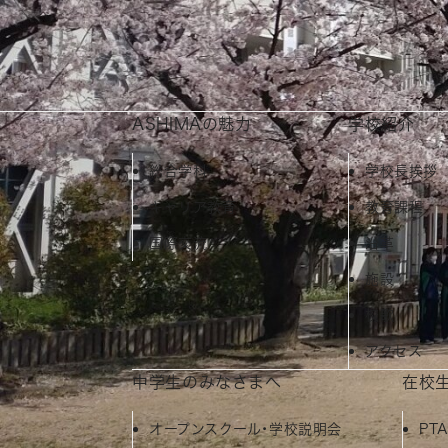
2026.06.09
詳しくは、下記のリンクをクリックしてく
同窓会 | 大阪府立 芦間高等学校
ASHIMAの魅力
学校紹介
総合学科
学校長挨拶
キャリア教育
教育課程
国際交流
沿革
施設
校歌
アクセス
中学生のみなさまへ
在校
オープンスクール・学校説明会
PT