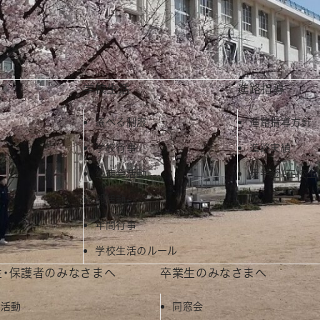
ださい。
学校生活
進路指導
選べる制服
進路指導方針
学校行事
進路実績
生徒会活動
奨学金（在校生
部活動
年間行事
学校生活のルール
生・保護者のみなさまへ
卒業生のみなさまへ
A活動
同窓会