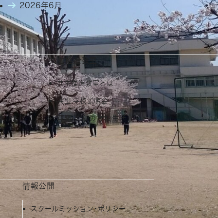
2026年6月
共生推進教室
共生推進教室とは
共生 学校説明会
向け）
芦間・むらの 学校生活
情報公開
スクールミッション・ポリシー