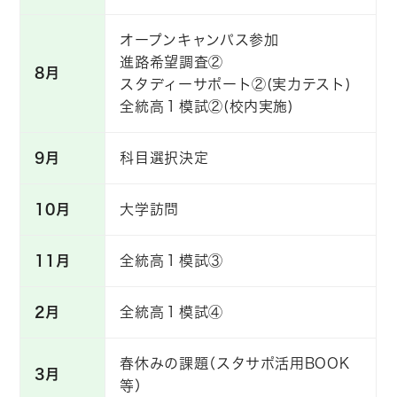
オープンキャンパス参加
進路希望調査②
8月
スタディーサポート②(実力テスト)
全統高１模試②(校内実施)
9月
科目選択決定
10月
大学訪問
11月
全統高１模試③
2月
全統高１模試④
春休みの課題（スタサポ活用BOOK
3月
等）