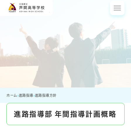
大阪府立 芦間高等
›
›
ホーム
進路指導
進路指導方針
進路指導部 年間指導計画概略