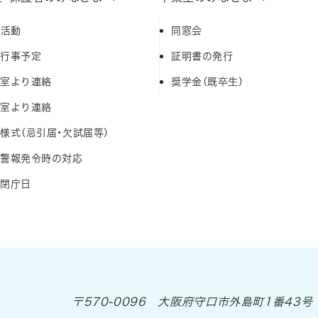
A活動
同窓会
間行事予定
証明書の発行
務室より連絡
奨学金（既卒生）
健室より連絡
様式（忌引届・欠試届等）
風警報発令時の対応
校閉庁日
〒570-0096 大阪府守口市外島町1番43号
大阪府立 芦間高等学校