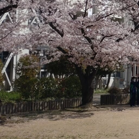
2025.12.10
修学旅行(2日目)スキースノボ実
2025.12.09
修学旅行1日目
2025.11.20
第２回 オープンスクール
2025.11.14
11月12日（水）箏曲部お稽古
2025.11.11
芦間の青空
2025.11.07
24期「高校講座」「着こなし講座」
2025.10.30
10/25 授業見学会・オープン