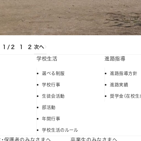
1 / 2
1
2
次へ
学校生活
進路指導
選べる制服
進路指導方針
学校行事
進路実績
生徒会活動
奨学金（在校生
部活動
年間行事
学校生活のルール
生・保護者のみなさまへ
卒業生のみなさまへ