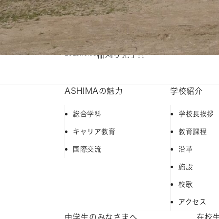
2025.10.23
まもなくオープンスクール開催★
2025.10.03
稲刈り完了！！
ASHIMAの魅力
学校紹介
総合学科
学校長挨拶
キャリア教育
教育課程
国際交流
沿革
施設
校歌
アクセス
中学生のみなさまへ
在校